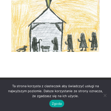
Strona głowna
Formularz Kontaktowy
Ta strona korzysta z ciasteczek aby świadczyć usługi na
Konstytucja
Privacy Policy
najwyższym poziomie. Dalsze korzystanie ze strony oznacza,
Terms and Conditions
Charity no. SC041221
że zgadzasz się na ich użycie.
Zgoda