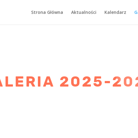
Strona Główna
Aktualności
Kalendarz
G
ALERIA 2025-20
Laurki
na
Dzień
Babci
gr
i
II_III
Dzień
Dzien
Dziadka-