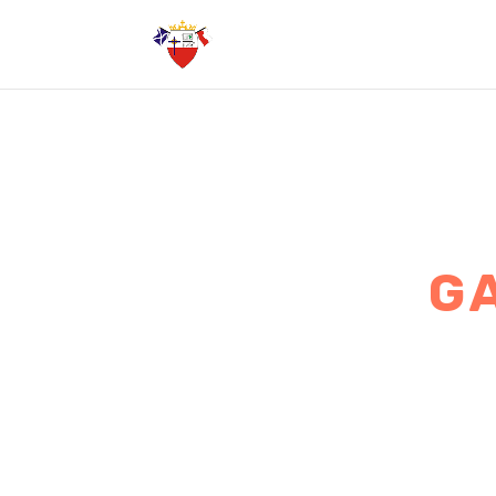
G
3
Maj