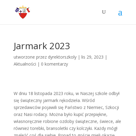
Jarmark 2023
utworzone przez
dyrektorszkoly
|
lis 29, 2023
|
Aktualności
|
0 komentarzy
W dniu 18 listopada 2023 roku, w Naszej szkole odbył
się świąteczny jarmark rękodzieła. Wśród
sprzedawców pojawili się Państwo z Niemiec, Szkocji
oraz Nasi rodacy. Można było kupić przepiękne,
własnoręcznie robione ozdoby świąteczne, świece, ale
również torebki, bransoletki czy kolczyki. Każdy mógł
znaleźć coś dla siebie. Ponad to goście mieli okazję