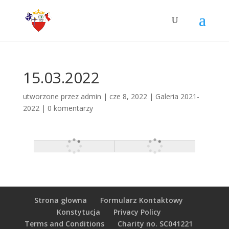
15.03.2022
utworzone przez
admin
|
cze 8, 2022
|
Galeria 2021-
2022
|
0 komentarzy
Strona głowna
Formularz Kontaktowy
Konstytucja
Privacy Policy
Terms and Conditions
Charity no. SC041221