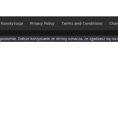
Konstytucja
Privacy Policy
Terms and Conditions
Char
poziomie. Dalsze korzystanie ze strony oznacza, że zgadzasz się na i