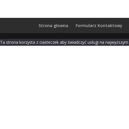
Strona głowna
Formularz Kontaktowy
Ta strona korzysta z ciasteczek aby świadczyć usługi na najwyższym 