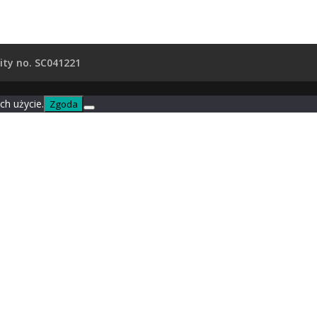
ity no. SC041221
ch użycie.
Zgoda