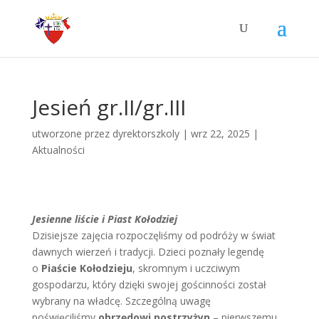
Jesień gr.II/gr.III
utworzone przez
dyrektorszkoly
|
wrz 22, 2025
|
Aktualności
Jesienne liście i Piast Kołodziej
Dzisiejsze zajęcia rozpoczęliśmy od podróży w świat
dawnych wierzeń i tradycji. Dzieci poznały legendę
o
Piaście Kołodzieju
, skromnym i uczciwym
gospodarzu, który dzięki swojej gościnności został
wybrany na władcę. Szczególną uwagę
poświęciliśmy
obrzędowi postrzyżyn
– pierwszemu