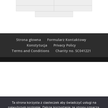
Strona głowna
Formularz Kontaktowy
Konstytucja
Privacy Policy
Terms and Conditions
Charity no. SC041221
Ta strona korzysta z ciasteczek aby świadczyć usługi na
najwyższym poziomie. Dalsze korzystanie ze strony oznacza,