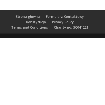
Strona głowna
Formularz Kontaktowy
Konstytucja
Privacy Policy
Terms and Conditions
Charity no. SC041221