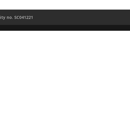
ity no. SC041221